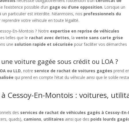
-Montois
nécessite obligatoirement l’obtention d’un
certificat de
e l’existence possible d’un
gage ou d’une opposition
. Lorsque un
à un particulier est interdite. Néanmoins, nos
professionnels du
 reprendre votre véhicule en toute légalité.
 Cessoy-En-Montois ? Notre
expertise en reprise de véhicules
es telles que le
rachat avec dettes
, la
vente sans carte grise
ons une
solution rapide et sécurisée
pour faciliter vos démarches
 une voiture gagée sous crédit ou LOA ?
LOA ou LLD
, notre
service de rachat de voitures gagées
prend en
nalisée
qui prend en compte l’état du véhicule ainsi que le solde res
à Cessoy-En-Montois : voitures, utilit
ionnels des
services de rachat de véhicules gagés à Cessoy-En
ers, quads),
camions
,
utilitaires
ainsi que des
poids lourds gagé