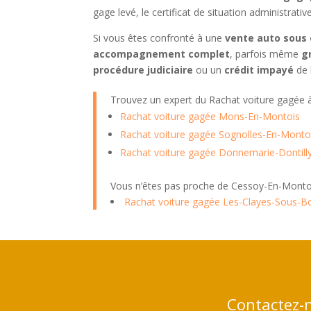
gage levé, le certificat de situation administrati
Si vous êtes confronté à une
vente auto sous 
accompagnement complet
, parfois même
g
procédure judiciaire
ou un
crédit impayé
de 
Trouvez un expert du Rachat voiture gagée
Rachat voiture gagée Mons-En-Montois
Rachat voiture gagée Sognolles-En-Monto
Rachat voiture gagée Donnemarie-Dontill
Vous n’êtes pas proche de Cessoy-En-Montoi
Rachat voiture gagée Les-Clayes-Sous-B
Contactez-n