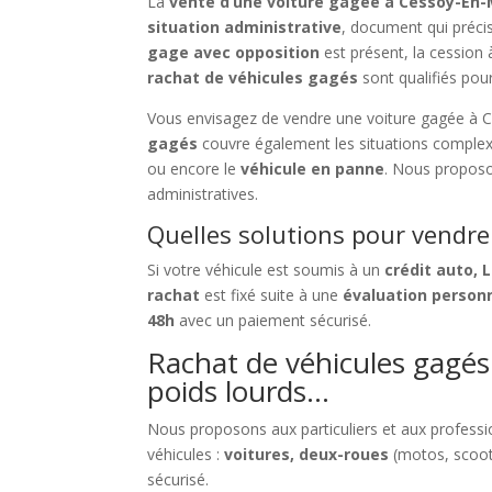
La
vente d’une voiture gagée à Cessoy-En
situation administrative
, document qui précis
gage avec opposition
est présent, la cession 
rachat de véhicules gagés
sont qualifiés pour
Vous envisagez de vendre une voiture gagée à
gagés
couvre également les situations complex
ou encore le
véhicule en panne
. Nous propos
administratives.
Quelles solutions pour vendre
Si votre véhicule est soumis à un
crédit auto, 
rachat
est fixé suite à une
évaluation person
48h
avec un paiement sécurisé.
Rachat de véhicules gagés 
poids lourds…
Nous proposons aux particuliers et aux profess
véhicules :
voitures, deux-roues
(motos, scoot
sécurisé.