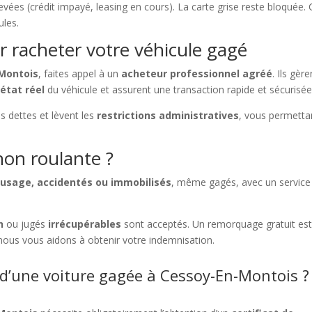
levées (crédit impayé, leasing en cours). La carte grise reste bloquée
ules.
r racheter votre véhicule gagé
-Montois
, faites appel à un
acheteur professionnel agréé
. Ils gèr
’état réel
du véhicule et assurent une transaction rapide et sécurisée
les dettes et lèvent les
restrictions administratives
, vous permetta
on roulante ?
’usage, accidentés ou immobilisés
, même gagés, avec un service 
n
ou jugés
irrécupérables
sont acceptés. Un remorquage gratuit est
 nous vous aidons à obtenir votre indemnisation.
d’une voiture gagée à Cessoy-En-Montois ?