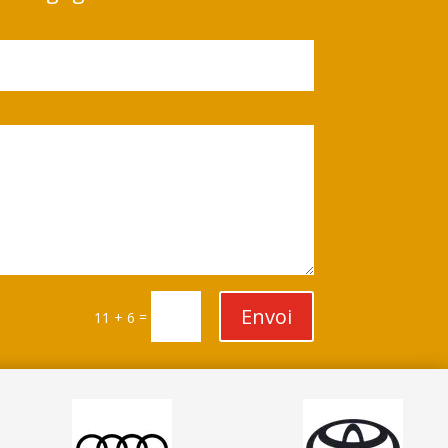
Envoi
=
11 + 6