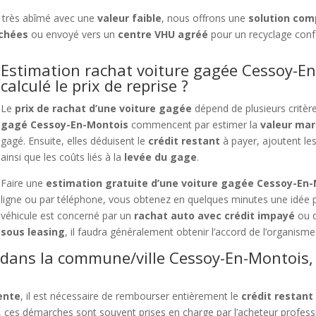
 très abîmé avec une
valeur faible
, nous offrons une
solution com
chées
ou envoyé vers un
centre VHU agréé
pour un recyclage con
Estimation rachat voiture gagée Cessoy-E
calculé le prix de reprise ?
Le
prix de rachat d’une voiture gagée
dépend de plusieurs critèr
gagé Cessoy-En-Montois
commencent par estimer la
valeur mar
gagé. Ensuite, elles déduisent le
crédit restant
à payer, ajoutent les
ainsi que les coûts liés à la
levée du gage
.
Faire une
estimation gratuite d’une voiture gagée Cessoy-En
ligne ou par téléphone, vous obtenez en quelques minutes une idée 
véhicule est concerné par un
rachat auto avec crédit impayé
ou q
sous leasing
, il faudra généralement obtenir l’accord de l’organisme 
 dans la commune/ville Cessoy-En-Montois, 
vente
, il est nécessaire de rembourser entièrement le
crédit restant
, ces démarches sont souvent prises en charge par l’acheteur professio