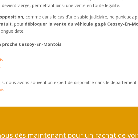
ve devient vierge, permettant ainsi une vente en toute légalité.
opposition
, comme dans le cas d’une saisie judiciaire, ne paniquez 
ratuit
, pour
débloquer la vente du véhicule gagé Cessoy-En-M
longue date.
 à
proche Cessoy-En-Montois
is
y
s, nous avons souvent un expert de disponible dans le département 
ois
ous dès maintenant pour un rachat de voi