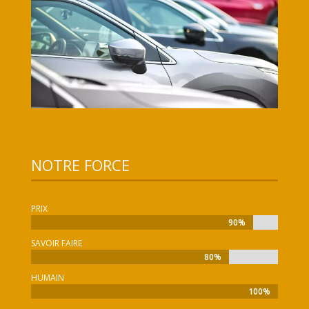
NOTRE FORCE
PRIX
90%
90%
SAVOIR FAIRE
80%
80%
HUMAIN
100%
100%