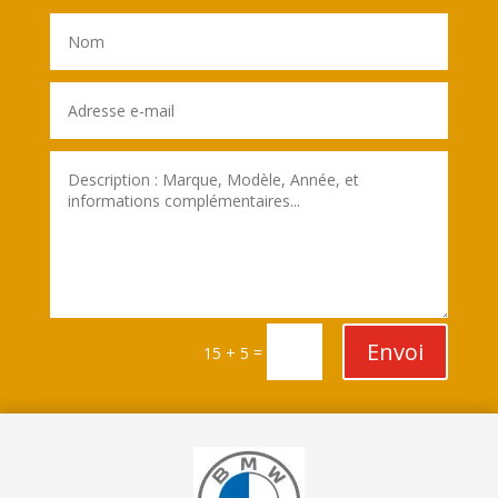
Envoi
=
15 + 5