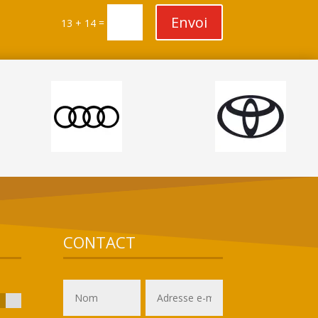
Envoi
=
13 + 14
CONTACT