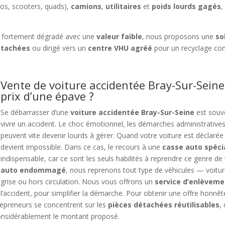
os, scooters, quads),
camions
,
utilitaires
et
poids lourds gagés
,
 fortement dégradé avec une
valeur faible
, nous proposons une
so
étachées
ou dirigé vers un
centre VHU agréé
pour un recyclage co
Vente de voiture accidentée Bray-Sur-Seine
prix d’une épave ?
Se débarrasser d’une
voiture accidentée Bray-Sur-Seine
est souve
vivre un accident. Le choc émotionnel, les démarches administrative
peuvent vite devenir lourds à gérer. Quand votre voiture est déclarée 
devient impossible. Dans ce cas, le recours à une
casse auto spéci
indispensable, car ce sont les seuls habilités à reprendre ce genre de
auto endommagé
, nous reprenons tout type de véhicules — voitu
grise ou hors circulation. Nous vous offrons un
service d’enlèveme
l’accident, pour simplifier la démarche. Pour obtenir une offre honnê
repreneurs se concentrent sur les
pièces détachées réutilisables
,
 considérablement le montant proposé.