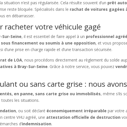
la situation n’est pas régularisée. Cela résulte souvent d’un
prêt aut
grise reste bloquée. Spécialisés dans le
rachat de voitures gagées 
vous en débarrasser.
r racheter votre véhicule gagé
y-Sur-Seine
, il est essentiel de faire appel à un
professionnel agré
e sous financement ou soumis à une opposition
, et vous propo
nsi d’une prise en charge rapide et d’une transaction sécurisée.
trat de LOA
, nous procédons directement au règlement du solde au
atives à Bray-Sur-Seine
. Grâce à notre service, vous pouvez
vendr
ulant ou sans carte grise : nous avons
dentés, en panne, sans carte grise ou immobilisés
, même s’ils s
 toutes les situations.
ondation
, ou soit déclaré
économiquement irréparable
par votre 
un centre VHU agréé, une
attestation officielle de destruction
vou
émarches d’
indemnisation
.