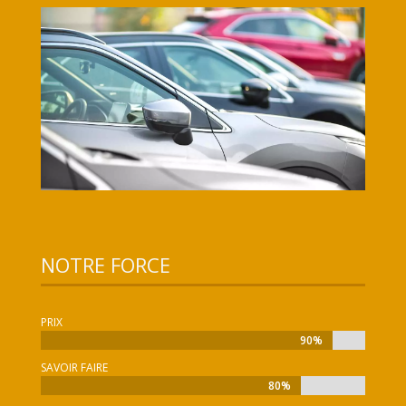
NOTRE FORCE
PRIX
90%
90%
SAVOIR FAIRE
80%
80%