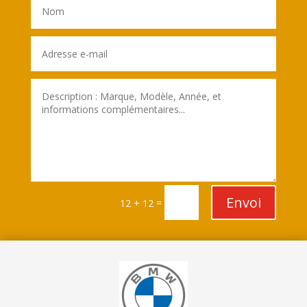
Envoi
=
12 + 12