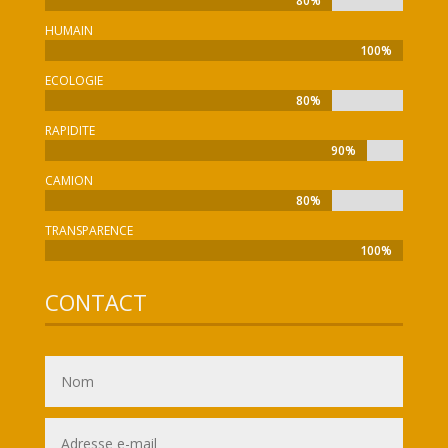
80%
80%
HUMAIN
100%
100%
ECOLOGIE
80%
80%
RAPIDITE
90%
90%
CAMION
80%
80%
TRANSPARENCE
100%
100%
CONTACT