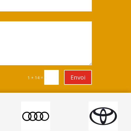
Envoi
=
1 + 14