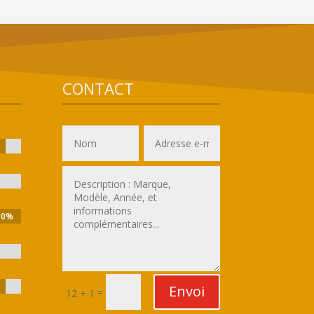
CONTACT
00%
00%
Envoi
=
12 + 1