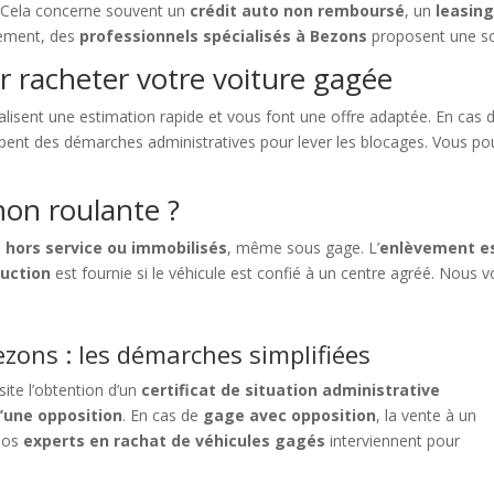
e. Cela concerne souvent un
crédit auto non remboursé
, un
leasing
sement, des
professionnels spécialisés à Bezons
proposent une sol
r racheter votre voiture gagée
alisent une estimation rapide et vous font une offre adaptée. En cas
upent des démarches administratives pour lever les blocages. Vous po
on roulante ?
 hors service ou immobilisés
, même sous gage. L’
enlèvement es
ruction
est fournie si le véhicule est confié à un centre agréé. Nous v
zons : les démarches simplifiées
ite l’obtention d’un
certificat de situation administrative
’une opposition
. En cas de
gage avec opposition
, la vente à un
 nos
experts en rachat de véhicules gagés
interviennent pour