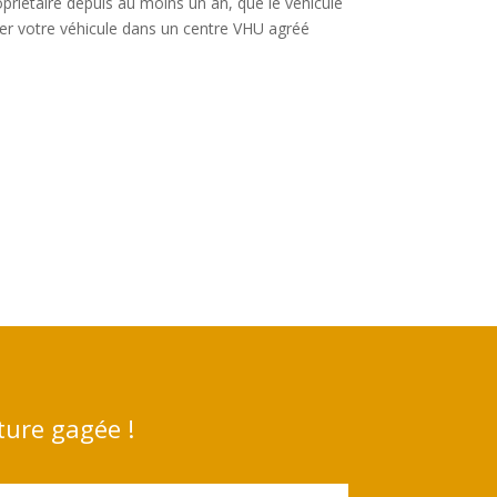
opriétaire depuis au moins un an, que le véhicule
ser votre véhicule dans un centre VHU agréé
ture gagée !