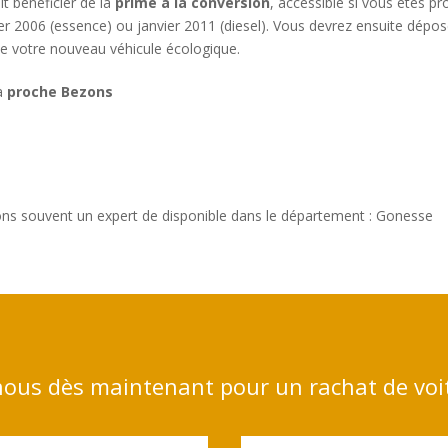
t bénéficier de la
prime à la conversion
, accessible si vous êtes pr
ier 2006 (essence) ou janvier 2011 (diesel). Vous devrez ensuite dépo
 de votre nouveau véhicule écologique.
 à
proche Bezons
ns souvent un expert de disponible dans le département : Gonesse
ous dès maintenant pour un rachat de voi