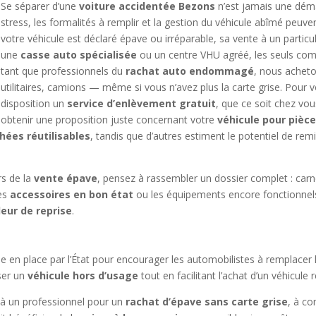
Se séparer d’une
voiture accidentée Bezons
n’est jamais une déma
stress, les formalités à remplir et la gestion du véhicule abîmé peuv
votre véhicule est déclaré épave ou irréparable, sa vente à un particul
une
casse auto spécialisée
ou un centre VHU agréé, les seuls com
tant que professionnels du
rachat auto endommagé
, nous acheto
utilitaires, camions — même si vous n’avez plus la carte grise. Pour v
disposition un
service d’enlèvement gratuit
, que ce soit chez vou
obtenir une proposition juste concernant votre
véhicule pour pièc
hées réutilisables
, tandis que d’autres estiment le potentiel de remi
rs de la
vente épave
, pensez à rassembler un dossier complet : carnet
les
accessoires en bon état
ou les équipements encore fonctionnels
leur de reprise
.
e en place par l’État pour encourager les automobilistes à remplacer 
iser un
véhicule hors d’usage
tout en facilitant l’achat d’un véhicule
e à un professionnel pour un
rachat d’épave sans carte grise
, à co