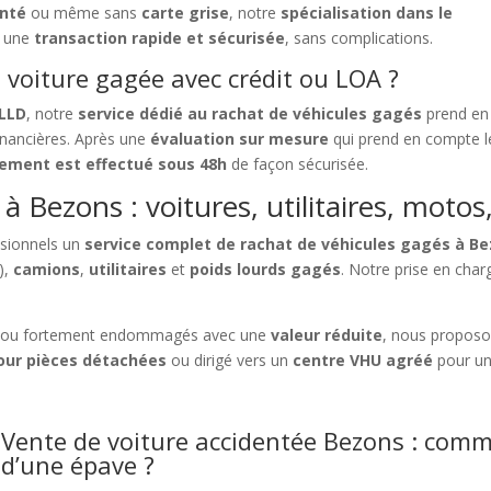
enté
ou même sans
carte grise
, notre
spécialisation dans le
t une
transaction rapide et sécurisée
, sans complications.
voiture gagée avec crédit ou LOA ?
 LLD
, notre
service dédié au rachat de véhicules gagés
prend en
financières. Après une
évaluation sur mesure
qui prend en compte le
ement est effectué sous 48h
de façon sécurisée.
à Bezons : voitures, utilitaires, motos
ssionnels un
service complet de rachat de véhicules gagés à B
),
camions
,
utilitaires
et
poids lourds gagés
. Notre prise en char
ou fortement endommagés avec une
valeur réduite
, nous propos
ur pièces détachées
ou dirigé vers un
centre VHU agréé
pour un
Vente de voiture accidentée Bezons : comme
d’une épave ?