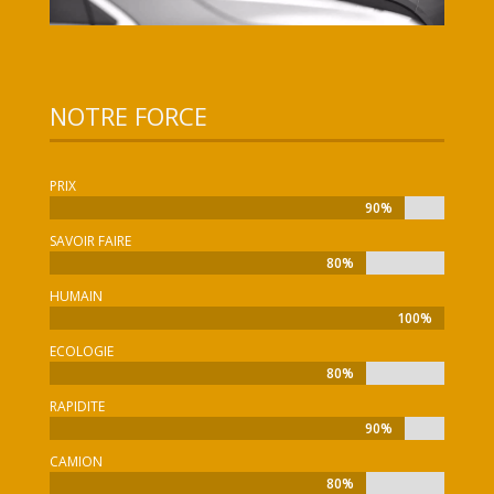
NOTRE FORCE
PRIX
90%
90%
SAVOIR FAIRE
80%
80%
HUMAIN
100%
100%
ECOLOGIE
80%
80%
RAPIDITE
90%
90%
CAMION
80%
80%