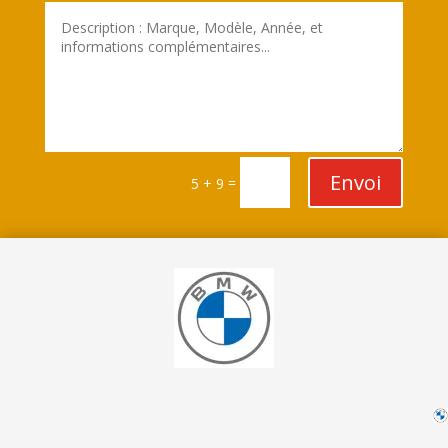
Envoi
=
5 + 9