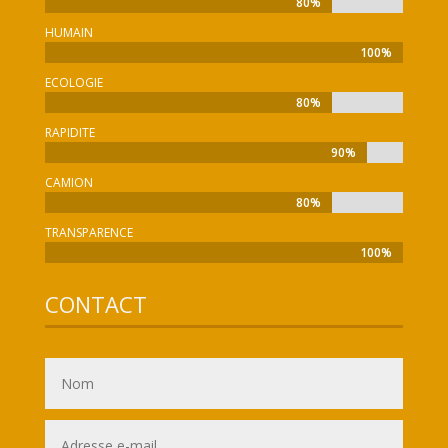
80%
80%
HUMAIN
100%
100%
ECOLOGIE
80%
80%
RAPIDITE
90%
90%
CAMION
80%
80%
TRANSPARENCE
100%
100%
CONTACT