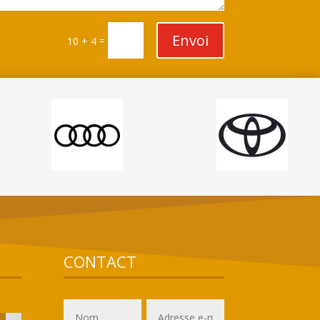
Envoi
=
10 + 4
CONTACT