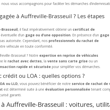
e, nous vous accompagnons pour faciliter les démarches d’indemnisat
gée à Auffreville-Brasseuil ? Les étapes
-Brasseuil
, il faut impérativement obtenir un
certificat de
e éventuelle d’un
gage ou d’une opposition
. En présence d’un
gage
st pas autorisée. Cependant, nos
professionnels du rachat de
otre véhicule en toute conformité.
reville-Brasseuil ? Notre
expertise en reprise de véhicules
me le
rachat avec dettes
, la
vente sans carte grise
ou un
ansaction rapide et sécurisée
pour simplifier vos démarches.
 crédit ou LOA : quelles options ?
LOA ou LLD
, vous pouvez bénéficier de notre
service de rachat de
at
est déterminé suite à une
évaluation personnalisée
tenant compt
urisé garanti.
 Auffreville-Brasseuil : voitures, utili