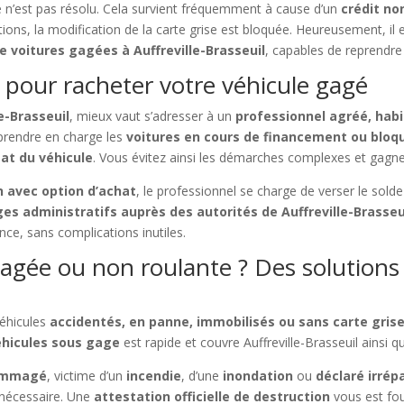
me n’est pas résolu. Cela survient fréquemment à cause d’un
crédit n
tions, la modification de la carte grise est bloquée. Heureusement, il 
e voitures gagées à Auffreville-Brasseuil
, capables de reprendre 
 pour racheter votre véhicule gagé
e-Brasseuil
, mieux vaut s’adresser à un
professionnel agréé, habi
 prendre en charge les
voitures en cours de financement ou blo
tat du véhicule
. Vous évitez ainsi les démarches complexes et gagn
n avec option d’achat
, le professionnel se charge de verser le sold
es administratifs auprès des autorités de Auffreville-Brasseu
ce, sans complications inutiles.
gée ou non roulante ? Des solutions ex
véhicules
accidentés, en panne, immobilisés ou sans carte gris
hicules sous gage
est rapide et couvre Auffreville-Brasseuil ainsi q
ommagé
, victime d’un
incendie
, d’une
inondation
ou
déclaré irrép
 nécessaire. Une
attestation officielle de destruction
vous est fou