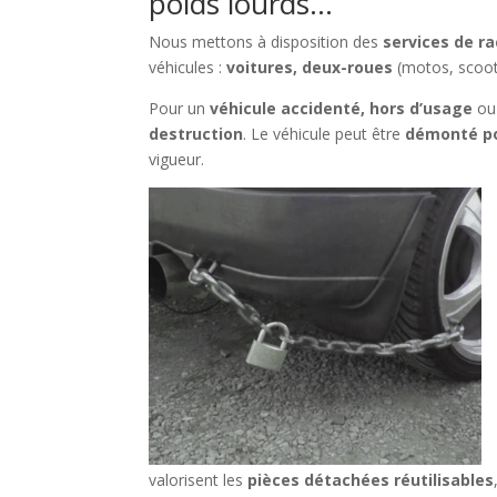
poids lourds…
Nous mettons à disposition des
services de ra
véhicules :
voitures, deux-roues
(motos, scoot
Pour un
véhicule accidenté, hors d’usage
ou
destruction
. Le véhicule peut être
démonté po
vigueur.
valorisent les
pièces détachées réutilisables