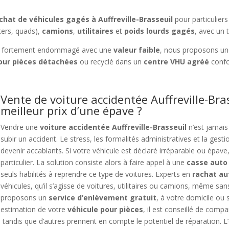
chat de véhicules gagés à Auffreville-Brasseuil
pour particulier
ers, quads),
camions
,
utilitaires
et
poids lourds gagés
, avec un 
 fortement endommagé avec une
valeur faible
, nous proposons u
ur pièces détachées
ou recyclé dans un
centre VHU agréé
confo
Vente de voiture accidentée Auffreville-Bra
meilleur prix d’une épave ?
Vendre une
voiture accidentée Auffreville-Brasseuil
n’est jamais
subir un accident. Le stress, les formalités administratives et la ge
devenir accablants. Si votre véhicule est déclaré irréparable ou épave, 
particulier. La solution consiste alors à faire appel à une
casse auto 
seuls habilités à reprendre ce type de voitures. Experts en
rachat a
véhicules, qu’il s’agisse de voitures, utilitaires ou camions, même sans
proposons un
service d’enlèvement gratuit
, à votre domicile ou s
estimation de votre
véhicule pour pièces
, il est conseillé de compa
, tandis que d’autres prennent en compte le potentiel de réparation. L’