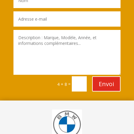
Envoi
=
4 + 8