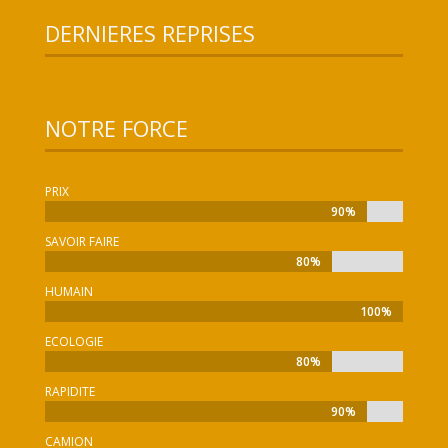
DERNIERES REPRISES
NOTRE FORCE
PRIX
90%
90%
SAVOIR FAIRE
80%
80%
HUMAIN
100%
100%
ECOLOGIE
80%
80%
RAPIDITE
90%
90%
CAMION