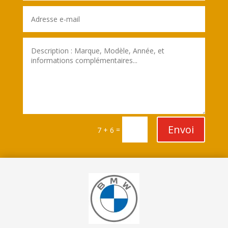
Envoi
=
7 + 6