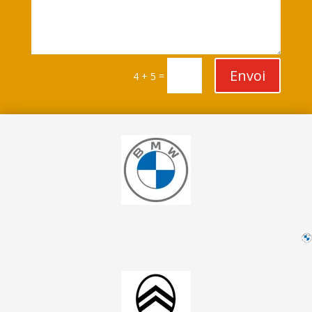
Envoi
=
4 + 5