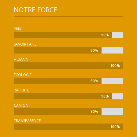
NOTRE FORCE
PRIX
90%
90%
SAVOIR FAIRE
80%
80%
HUMAIN
100%
100%
ECOLOGIE
80%
80%
RAPIDITE
90%
90%
CAMION
80%
80%
TRANSPARENCE
100%
100%