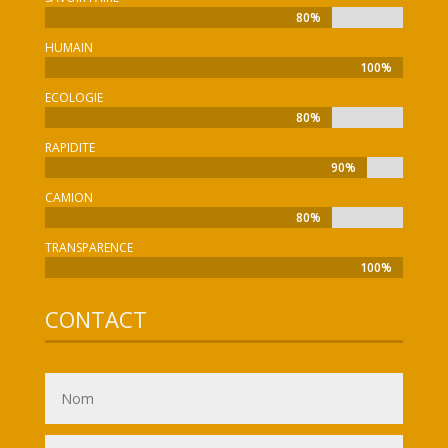
80%
80%
HUMAIN
100%
100%
ECOLOGIE
80%
80%
RAPIDITE
90%
90%
CAMION
80%
80%
TRANSPARENCE
100%
100%
CONTACT