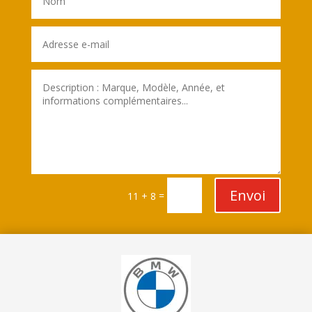
Envoi
=
11 + 8